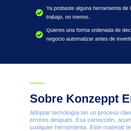
Ya probaste alguna herramienta de I
trabajo, no menos.
Quieres una forma ordenada de deci
negocio automatizar antes de invert
Sobre Konzeppt E
Adoptar tecnología sin un proceso clar
errores después. Esa corrección, acu
cualquier herramienta. Este material te