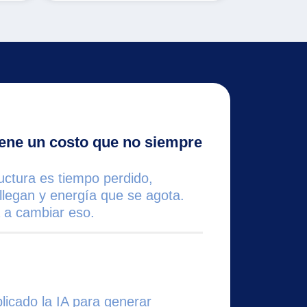
iene un costo que no siempre
uctura es tiempo perdido,
llegan y energía que se agota.
a a cambiar eso.
licado la IA para generar