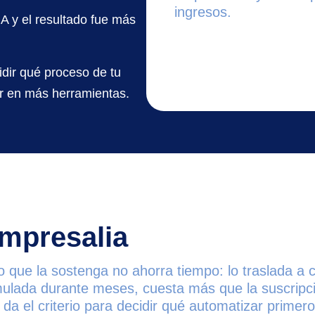
ingresos.
A y el resultado fue más
dir qué proceso de tu
ir en más herramientas.
mpresalia
o que la sostenga no ahorra tiempo: lo traslada a c
mulada durante meses, cuesta más que la suscripc
 da el criterio para decidir qué automatizar primero