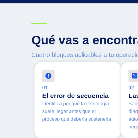
Qué vas a encontra
Cuatro bloques aplicables a tu operaci
01
02
El error de secuencia
La
Identifica por qué la tecnología
Ban
suele llegar antes que el
diag
proceso que debería sostenerla.
auto
nego