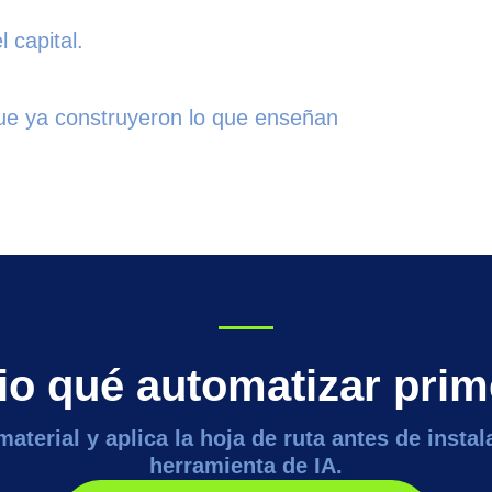
 capital.
que ya construyeron lo que enseñan
rio qué automatizar prim
aterial y aplica la hoja de ruta antes de insta
herramienta de IA.