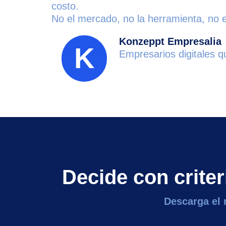
costo.
No el mercado, no la herramienta, no el
Konzeppt Empresalia
K
Empresarios digitales 
Decide con crite
Descarga el m