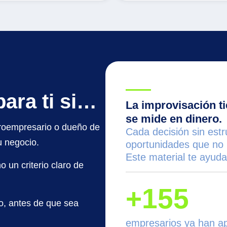
para ti si…
La improvisación t
se mide en dinero.
croempresario o dueño de
Cada decisión sin estr
u negocio.
oportunidades que no 
Este material te ayud
 un criterio claro de
+155
do, antes de que sea
empresarios ya han ap