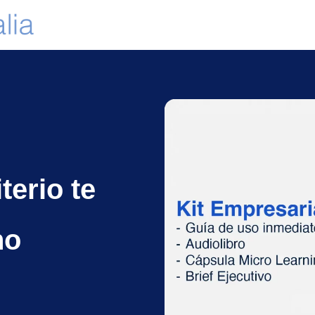
terio te
no