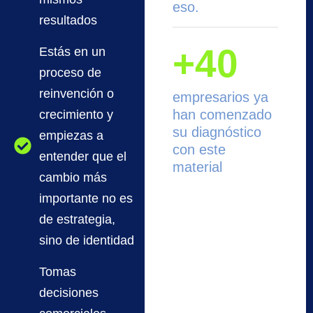
eso.
resultados
+40
Estás en un
proceso de
reinvención o
empresarios ya
han comenzado
crecimiento y
su diagnóstico
empiezas a
con este
entender que el
material
cambio más
importante no es
de estrategia,
sino de identidad
Tomas
decisiones