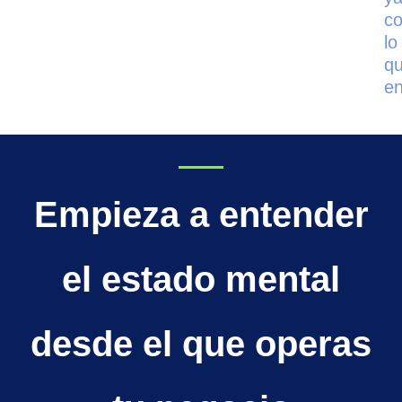
co
lo
q
e
Empieza a entender
el estado mental
desde el que operas