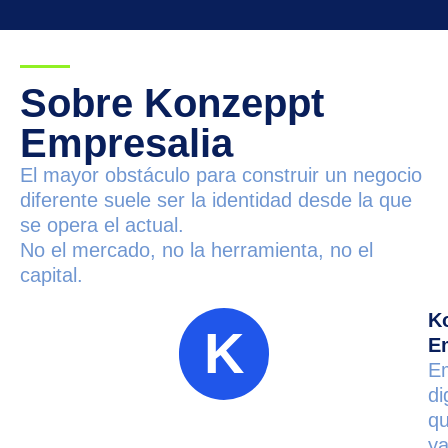
Sobre Konzeppt
Empresalia
El mayor obstáculo para construir un negocio
diferente suele ser la identidad desde la que
se opera el actual.
No el mercado, no la herramienta, no el
capital.
K
K
E
E
di
q
y