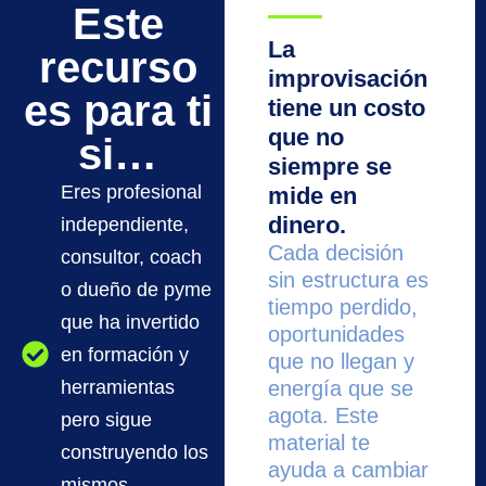
Este
La
recurso
improvisación
es para ti
tiene un costo
que no
si…
siempre se
Eres profesional
mide en
dinero.
independiente,
Cada decisión
consultor, coach
sin estructura es
o dueño de pyme
tiempo perdido,
que ha invertido
oportunidades
en formación y
que no llegan y
herramientas
energía que se
agota. Este
pero sigue
material te
construyendo los
ayuda a cambiar
mismos